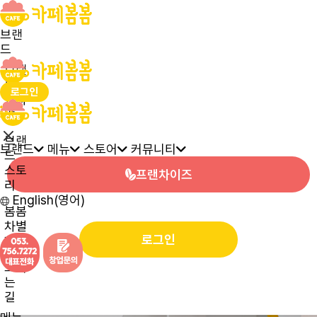
브랜
드
브랜
드
로그인
인사
말
브랜
브랜드
메뉴
스토어
커뮤니티
드
스토
프랜차이즈
리
English(영어)
봄봄
차별
로그인
화
오시
는
길