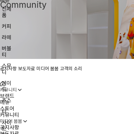
메뉴
Community
신제
품
커피
라떼
버블
티
스무
공지사항
보도자료
미디어 봄봄
고객의 소리
디
에이
드
커뮤니티
브랜드
주스
메뉴
스토어
티
커뮤니티
미디어 봄봄
사이
공지사항
드
보도자료