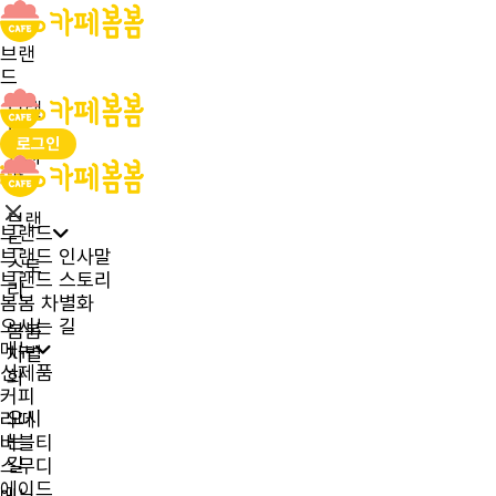
브랜
드
브랜
드
로그인
인사
말
브랜
브랜드
드
브랜드 인사말
스토
브랜드 스토리
리
봄봄 차별화
오시는 길
봄봄
메뉴
차별
신제품
화
커피
오시
라떼
는
버블티
길
스무디
에이드