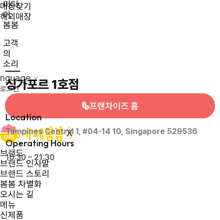
미디
매장찾기
어
해외매장
봄봄
고객
의
소리
anguage
>
싱가포르 1호점
로그인
프랜차이즈 홈
Location
Tampines Central 1, #04-14 10, Singapore 529536
X
Operating Hours
브랜드
10:30 – 21:30
브랜드 인사말
브랜드 스토리
봄봄 차별화
오시는 길
메뉴
신제품