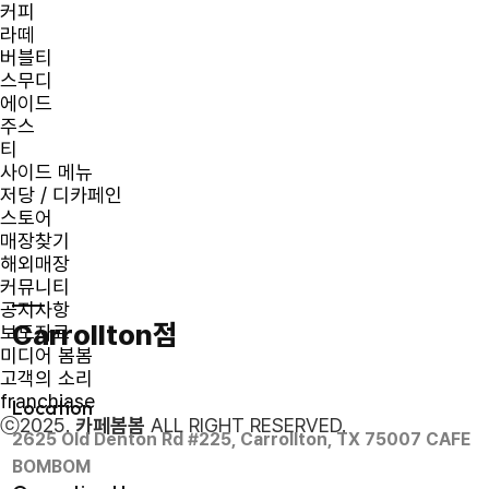
커피
라떼
버블티
스무디
에이드
주스
티
사이드 메뉴
저당 / 디카페인
스토어
매장찾기
해외매장
커뮤니티
공지사항
Carrollton점
보도자료
미디어 봄봄
고객의 소리
franchiase
Location
ⓒ2025.
카페봄봄
ALL RIGHT RESERVED.
2625 Old Denton Rd #225, Carrollton, TX 75007 CAFE
BOMBOM