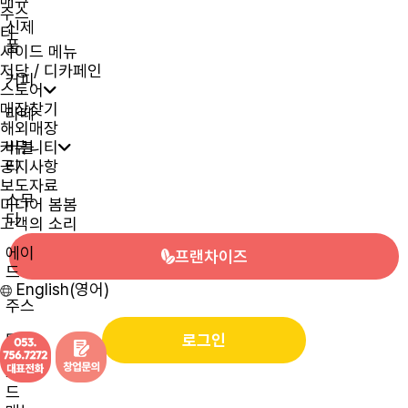
메뉴
주스
신제
티
품
사이드 메뉴
저당 / 디카페인
커피
스토어
매장찾기
라떼
해외매장
커뮤니티
버블
공지사항
티
보도자료
스무
미디어 봄봄
디
고객의 소리
에이
프랜차이즈
드
English(영어)
주스
티
로그인
사이
드