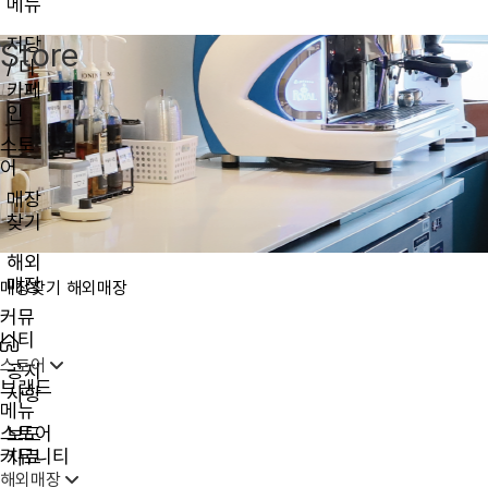
메뉴
저당
Store
/ 디
카페
인
스토
어
매장
찾기
해외
매장
매장찾기
해외매장
커뮤
니티
스토어
공지
브랜드
사항
메뉴
스토어
보도
커뮤니티
자료
해외매장