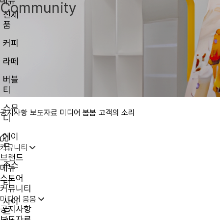
메뉴
Community
신제
품
커피
라떼
버블
티
스무
공지사항
보도자료
미디어 봄봄
고객의 소리
디
에이
드
커뮤니티
브랜드
주스
메뉴
스토어
티
커뮤니티
미디어 봄봄
사이
공지사항
드
보도자료