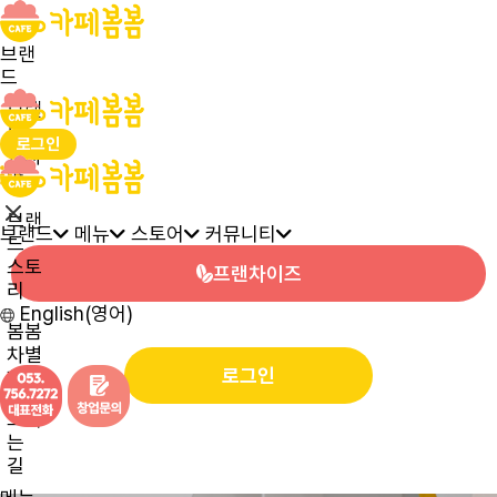
브랜
드
브랜
드
로그인
인사
말
브랜
브랜드
메뉴
스토어
커뮤니티
드
스토
프랜차이즈
리
English(영어)
봄봄
차별
로그인
화
오시
는
길