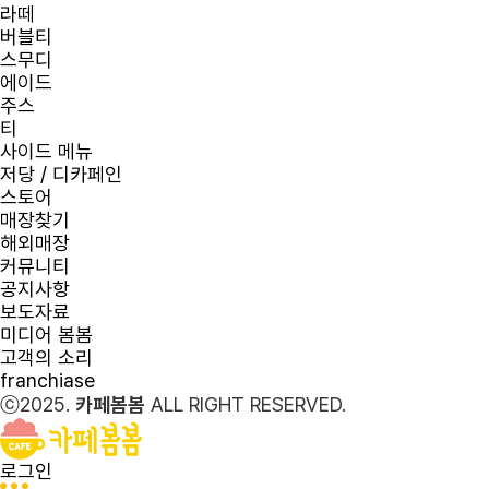
라떼
버블티
스무디
에이드
주스
티
사이드 메뉴
저당 / 디카페인
스토어
매장찾기
해외매장
커뮤니티
공지사항
보도자료
미디어 봄봄
고객의 소리
franchiase
ⓒ2025.
카페봄봄
ALL RIGHT RESERVED.
로그인