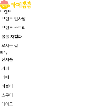
브랜드
브랜드 인사말
브랜드 스토리
봄봄 차별화
오시는 길
메뉴
신제품
커피
라떼
버블티
스무디
에이드