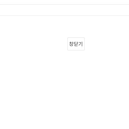
확인
창닫기